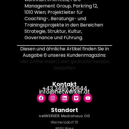
Management Group, Parkring 12,
1010 Wien; Projektleiter für
Coaching-, Beratungs- und
Trainingsprojekte in den Bereichen
Strategie, Struktur, Kultur,
Governance und Führung.
Diesen und ähnliche Artikel finden Sie in
Ausgabe 6 unseres Kundenmagazins:
Hier online lesen
|
Hier gedruckt Version
bestellen
Kontakt
+43 3465 20644
info@netwerker.at
Standort
netWERKER Mediahaus OG
Wernersdorf 111
8551 Wies