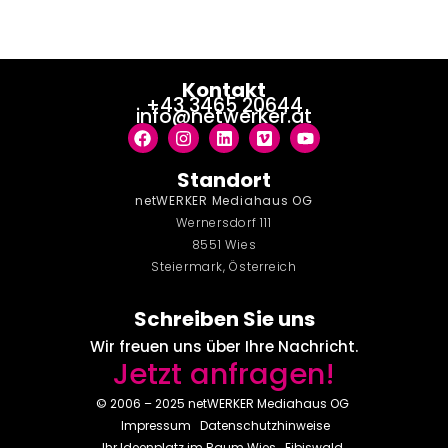
Kontakt
+43 3465 20644
info@netwerker.at
Standort
netWERKER Mediahaus OG
Wernersdorf 111
8551 Wies
Steiermark, Österreich
Schreiben Sie uns
Wir freuen uns über Ihre Nachricht.
Jetzt anfragen!
© 2006 – 2025 netWERKER Mediahaus OG
Impressum
Datenschutzhinweise
Ihr Ideenplatz im Raum
Wies
Eibiswald