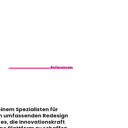
Referenzen
inem Spezialisten für
nem umfassenden Redesign
 es, die Innovationskraft