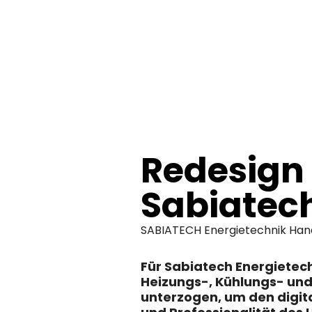
springen
Redesign
Sabiatec
SABIATECH Energietechnik Ha
Für Sabiatech Energietec
Heizungs-, Kühlungs- und
unterzogen, um den digital