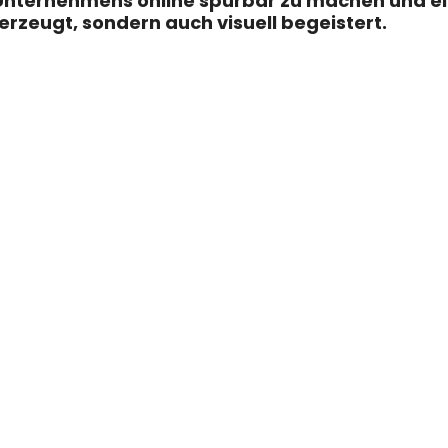
 Unternehmens online spürbar zu machen und ei
erzeugt, sondern auch visuell begeistert.