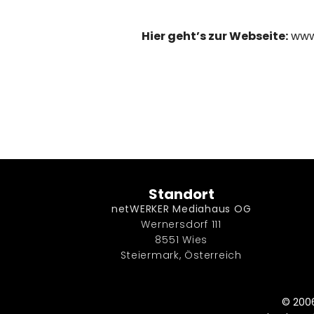
Hier geht’s zur Webseite:
www
Standort
netWERKER Mediahaus OG
Wernersdorf 111
8551 Wies
Steiermark, Österreich
© 200