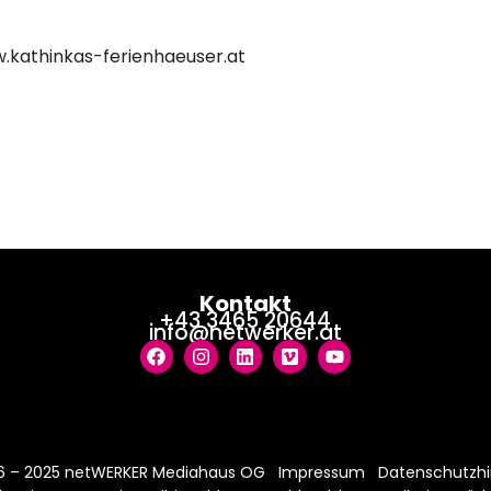
.kathinkas-ferienhaeuser.at
Kontakt
+43 3465 20644
info@netwerker.at
6 – 2025 netWERKER Mediahaus OG
Impressum
Datenschutzhi