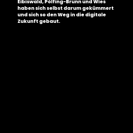
Eibiswald, Pölfing-Brunn und Wies
haben sich selbst darum gekümmert
und sich so den Weg in die digitale
Zukunft gebaut.
Seien Sie
schlau und
verbinden
Sie sich mit
der Zukunft!
Gemeinden werden selbst zu
Internetanbietern