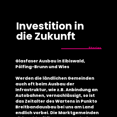
springen
Investition in
die Zukunft
Stories
Glasfaser Ausbau in Eibiswald,
Pölfing-Brunn und Wies
Werden die ländlichen Gemeinden
auch oft beim Ausbau der
Infrastruktur, wie z.B. Anbindung an
Autobahnen, vernachlässigt, so ist
das Zeitalter des Wartens in Punkto
Breitbandausbau bei uns am Land
endlich vorbei. Die Marktgemeinden