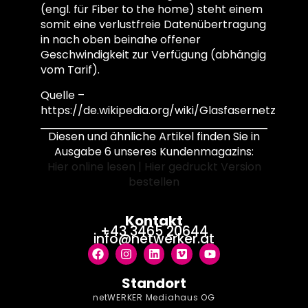
(engl. für Fiber to the home) steht einem
somit eine verlustfreie Datenübertragung
in nach oben beinahe offener
Geschwindigkeit zur Verfügung (abhängig
vom Tarif).
Quelle –
https://de.wikipedia.org/wiki/Glasfasernetz
Diesen und ähnliche Artikel finden Sie in
Ausgabe 6 unseres Kundenmagazins:
Hier online lesen
|
Hier gedruckt Version
bestellen
Kontakt
+43 3465 20644
info@netwerker.at
Standort
netWERKER Mediahaus OG