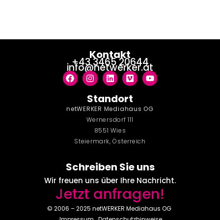
springen
Kontakt
+43 3465 20644
info@netwerker.at
Standort
netWERKER Mediahaus OG
Wernersdorf 111
8551 Wies
Steiermark, Österreich
Schreiben Sie uns
Wir freuen uns über Ihre Nachricht.
Jetzt anfragen!
© 2006 – 2025 netWERKER Mediahaus OG
Impressum
Datenschutzhinweise