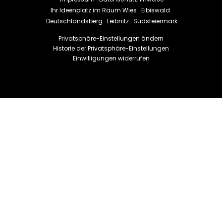
Ihr Ideenplatz im Raum
Wies
Eibiswald
Deutschlandsberg
Leibnitz
Südsteiermark
Privatsphäre-Einstellungen ändern
Historie der Privatsphäre-Einstellungen
Einwilligungen widerrufen