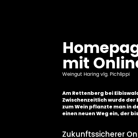
springen
Homepag
mit Onlin
Weingut Haring vlg. Pichlippi
Am Rettenberg bei Eibiswald
Zwischenzeitlich wurde der 
zum Wein pflanzte man in d
einen neuen Weg ein, der bi
Zukunftssicherer Onl