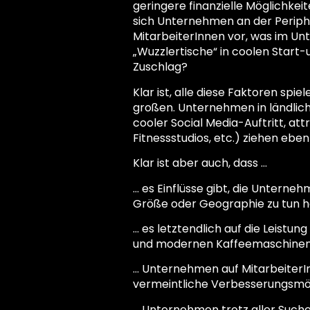
geringere finanzielle Möglichke
sich Unternehmen an der Periph
MitarbeiterInnen vor, was im Un
„Wuzzlertische“ in coolen Star
Zuschlag?
Klar ist, alle diese Faktoren sp
großen. Unternehmen in ländlich
cooler Social Media-Auftritt, 
Fitnessstudios, etc.) ziehen eben
Klar ist aber auch, dass …
… es Einflüsse gibt, die Untern
Größe oder Geographie zu tun 
… es letztendlich auf die Leistu
und modernen Kaffeemaschinen
… Unternehmen auf MitarbeiterInn
vermeintliche Verbesserungsmög
… Unternehmen trotz aller Such