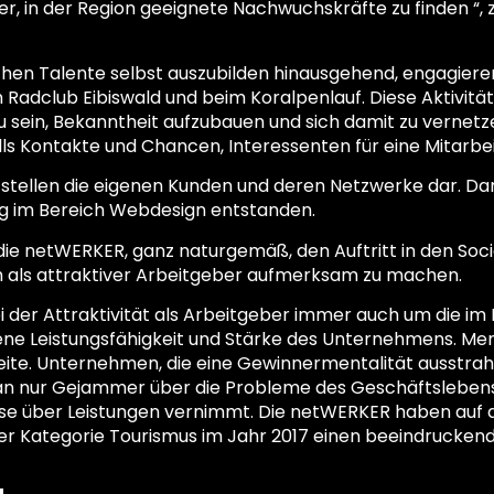
her, in der Region geeignete Nachwuchskräfte zu finden “,
lichen Talente selbst auszubilden hinausgehend, engagier
 Radclub Eibiswald und beim Koralpenlauf. Diese Aktivität
 sein, Bekanntheit aufzubauen und sich damit zu vernet
ls Kontakte und Chancen, Interessenten für eine Mitarbei
 stellen die eigenen Kunden und deren Netzwerke dar. Dar
ng im Bereich Webdesign entstanden.
e netWERKER, ganz naturgemäß, den Auftritt in den Social
h als attraktiver Arbeitgeber aufmerksam zu machen.
ei der Attraktivität als Arbeitgeber immer auch um die im 
 Leistungsfähigkeit und Stärke des Unternehmens. Mens
eite. Unternehmen, die eine Gewinnermentalität ausstrahle
an nur Gejammer über die Probleme des Geschäftsleben
se über Leistungen vernimmt. Die netWERKER haben auf 
der Kategorie Tourismus im Jahr 2017 einen beeindrucken