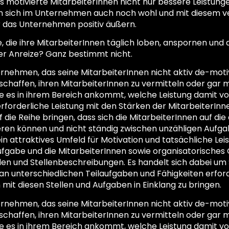
 motivierte MitarbeiterInnen nicht nur bessere Leistunge
 sich im Unternehmen auch noch wohl und mit diesem ve
r das Unternehmen positiv äußern.
, die ihre MitarbeiterInnen täglich loben, anspornen und
ler Anreize? Ganz bestimmt nicht.
rnehmen, das seine MitarbeiterInnen nicht aktiv de-motivie
haffen, ihren MitarbeiterInnen zu vermitteln oder gar mi
 es in ihrem Bereich ankommt, welche Leistung damit von
erforderliche Leistung mit den Stärken der MitarbeiterIn
die Reihe bringen, dass sich die MitarbeiterInnen auf die 
eren können und nicht ständig zwischen unzähligen Aufga
in attraktives Umfeld für Motivation und tatsächliche Le
Aufgabe und die MitarbeiterInnen sowie organisatorisches
len und Stellenbeschreibungen. Es handelt sich dabei um St
an unterschiedlichen Teilaufgaben und Fähigkeiten erford
 mit diesen Stellen und Aufgaben in Einklang zu bringen.
rnehmen, das seine MitarbeiterInnen nicht aktiv de-motivie
haffen, ihren MitarbeiterInnen zu vermitteln oder gar mi
 es in ihrem Bereich ankommt, welche Leistung damit von