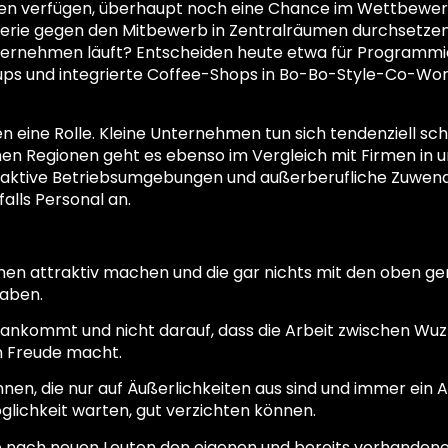
iten verfügen, überhaupt noch eine Chance im Wettbewer
erie gegen den Mitbewerb in Zentralräumen durchsetzen?
ternehmen läuft? Entscheiden heute etwa für Programmie
t-ups und integrierte Coffee-Shops in Bo-Bo-Style-Co-W
ielen eine Rolle. Kleine Unternehmen tun sich tendenziell
en Regionen geht es ebenso im Vergleich mit Firmen in 
attraktive Betriebsumgebungen und außerberufliche Zuwen
falls Personal an.
ehmen attraktiv machen und die gar nichts mit den oben 
haben.
ng ankommt und nicht darauf, dass die Arbeit zwischen Wu
 Freude macht.
en, die nur auf Äußerlichkeiten aus sind und immer ein A
lichkeit warten, gut verzichten können.
e nach neuen Leuten den eigenen und bereits vorhandene