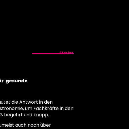
Stories
für gesunde
utet die Antwort in den
astronomie, um Fachkräfte in den
iß begehrt und knapp.
zumeist auch noch über