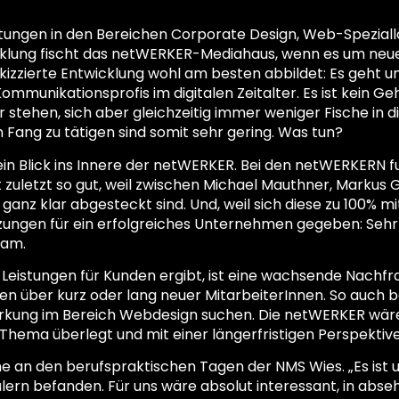
tungen in den Bereichen Corporate Design, Web-Speziall
lung fischt das netWERKER-Mediahaus, wenn es um neue 
skizzierte Entwicklung wohl am besten abbildet: Es geht 
mmunikationsprofis im digitalen Zeitalter. Es ist kein G
 stehen, sich aber gleichzeitig immer weniger Fische in
 Fang zu tätigen sind somit sehr gering. Was tun?
in Blick ins Innere der netWERKER. Bei den netWERKERN fu
uletzt so gut, weil zwischen Michael Mauthner, Markus G
nz klar abgesteckt sind. Und, weil sich diese zu 100% mi
zungen für ein erfolgreiches Unternehmen gegeben: Sehr 
eam.
 Leistungen für Kunden ergibt, ist eine wachsende Nachfr
n über kurz oder lang neuer MitarbeiterInnen. So auch 
ärkung im Bereich Webdesign suchen. Die netWERKER wäre
 Thema überlegt und mit einer längerfristigen Perspektiv
e an den berufspraktischen Tagen der NMS Wies. „Es ist u
ern befanden. Für uns wäre absolut interessant, in abseh