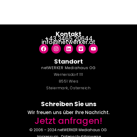
springen
Kontakt
+43 3465 20644
info@netwerker.at
Standort
netWERKER Mediahaus OG
Wernersdorf 111
8551 Wies
Steiermark, Österreich
Schreiben Sie uns
Wir freuen uns über Ihre Nachricht.
Jetzt anfragen!
© 2006 – 2024 netWERKER Mediahaus OG
Impressum
Datenschutzhinweise