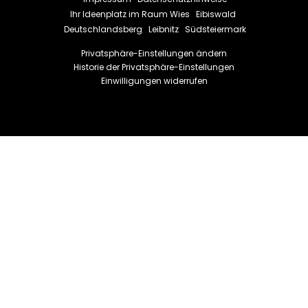
Ihr Ideenplatz im Raum
Wies
Eibiswald
Deutschlandsberg
Leibnitz
Südsteiermark
Privatsphäre-Einstellungen ändern
Historie der Privatsphäre-Einstellungen
Einwilligungen widerrufen